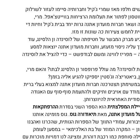
ם חלפו מאז שמרי ג'קיל וחברותיה סיימו לעזור לשרלוק
וטסון לפתור את תעלומת הרציחות בווייטצ'אפל. מרי,
ושאר חברות מועדון אתנה גרות יחד בבית ג'קיל וחיות די
ית לחמש צעירות כה שונות זו מזו.
ע מברק המבשר על חטיפתה של לוסינדה ון הלסינג, עוד
 עליה ניסוי מזעזע, וחברות מועדון אתנה יוצאות למסע
 – מפריז לווינה ומשם לבודפשט – כדי להציל את לוסינדה
 לוסינדה? מה עולל פרופסור ון הלסינג לבתו? והאם מרי,
, ביאטריצ'ה וג'סטין יספיקו להגיע אליה בזמן?
במשימתן תצטרכנה חברות מועדון אתנה למצוא בעלי ברית
ודד עם אויבים ותיקים ולהתעמת סוף-סוף עם האגודה
ודית האחראית להיווצרותן.
יילת המפלצתית
הוא הספר השני בסדרת
ההרפתקאות
 מועדון אתנה,
מאת
תיאודורה גוס
. גוס מזמינה אותנו
בורות, עמודי התווך של הספרות הגותית, שהכרנו ואהבנו
 – המקרה המוזר של בת האלכימאי – במסען לעומק
לה סוחפת כמו רכבת דוהרת, ומציגה לנו דמויות מוכרות עם