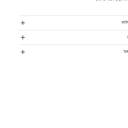
לוח
נר