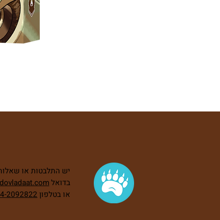
יש התלבטות או שאלות?
בדואל
dovladaat.com
או בטלפון
4-2092822