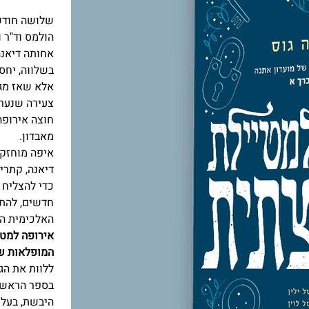
שלושה חודשי
הולמס וד"ר ו
אחותה דיאנה 
בשלווה, יחס
אלא שאז מגי
צעירה שנערך
חוצה אירופה
מאבדון.
איפה מוחזקת
דיאנה, קתרין
כדי להצליח 
חדשים, להתמ
האלכימית הס
אירופה למט
המופלאות של
ללוות את הגי
בספר הראשון
היבשת, בעלי