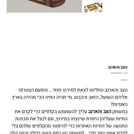
הצב והארנב
מק"ט
מק"ט:
3760175513671
3760175513671
מחיר
הצב והארנב החליטו לצאת למירוץ חוזר... והפעם הצטרפו
אליהם השועל, הזאב והכבש. מי תהיה החיה הכי מהירה בארץ
האגדות?
במשחק
הצב והארנב
עליך להשתמש בקלפים כדי לקדם את
החיות שעליהן הימרת שינצחו במירוץ, וגם לנצל את תכונות
התנועה של החיות האחרות כדי להיפטר מהקלפים שלהם בלי
לקדם אותן יותר מדי... למשחק יש רמת קושי רגילה ורמה קלה