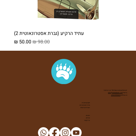
עתיד הרקיע (גברת אסטרונאוטית 2)
מחיר רגיל
מחיר מבצע
יש התלבטות או שאלות? דברו איתנו!
בדואל
info@dovladaat.com
או בטלפון
054-2092822
תקנון החברה
מדיניות פרטיות
הצהרת נגישות
החנות
אודות
צרו קשר