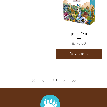
נדל"ן בקטן
מחיר
הוספה לסל
1
/
1